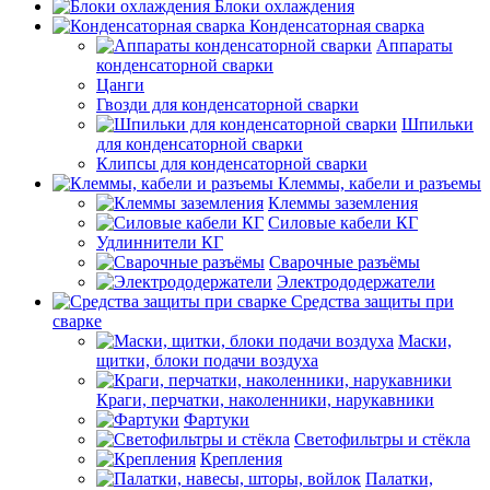
Блоки охлаждения
Конденсаторная сварка
Аппараты
конденсаторной сварки
Цанги
Гвозди для конденсаторной сварки
Шпильки
для конденсаторной сварки
Клипсы для конденсаторной сварки
Клеммы, кабели и разъемы
Клеммы заземления
Силовые кабели КГ
Удлиннители КГ
Сварочные разъёмы
Электрододержатели
Средства защиты при
сварке
Маски,
щитки, блоки подачи воздуха
Краги, перчатки, наколенники, нарукавники
Фартуки
Светофильтры и стёкла
Крепления
Палатки,