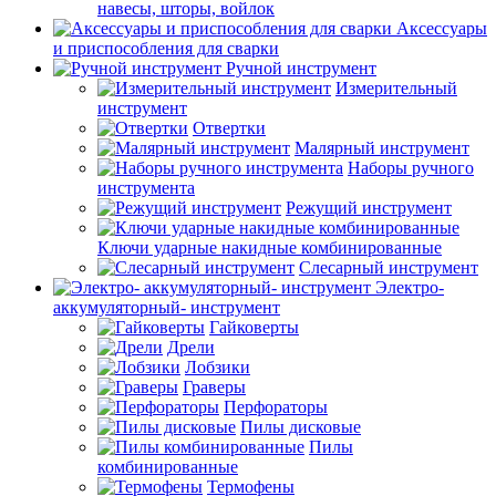
навесы, шторы, войлок
Аксессуары
и приспособления для сварки
Ручной инструмент
Измерительный
инструмент
Отвертки
Малярный инструмент
Наборы ручного
инструмента
Режущий инструмент
Ключи ударные накидные комбинированные
Слесарный инструмент
Электро-
аккумуляторный- инструмент
Гайковерты
Дрели
Лобзики
Граверы
Перфораторы
Пилы дисковые
Пилы
комбинированные
Термофены