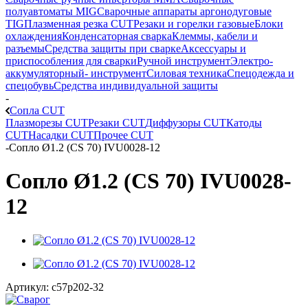
полуавтоматы MIG
Сварочные аппараты аргонодуговые
TIG
Плазменная резка CUT
Резаки и горелки газовые
Блоки
охлаждения
Конденсаторная сварка
Клеммы, кабели и
разъемы
Средства защиты при сварке
Аксессуары и
приспособления для сварки
Ручной инструмент
Электро-
аккумуляторный- инструмент
Силовая техника
Спецодежда и
спецобувь
Средства индивидуальной защиты
-
Сопла CUT
Плазморезы CUT
Резаки CUT
Диффузоры CUT
Катоды
CUT
Насадки CUT
Прочее CUT
-
Сопло Ø1.2 (CS 70) IVU0028-12
Сопло Ø1.2 (CS 70) IVU0028-
12
Артикул:
c57p202-32