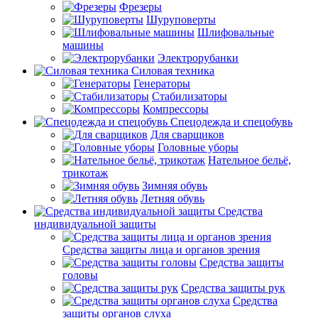
Фрезеры
Шуруповерты
Шлифовальные
машины
Электрорубанки
Силовая техника
Генераторы
Стабилизаторы
Компрессоры
Спецодежда и спецобувь
Для сварщиков
Головные уборы
Нательное бельё,
трикотаж
Зимняя обувь
Летняя обувь
Средства
индивидуальной защиты
Средства защиты лица и органов зрения
Средства защиты
головы
Средства защиты рук
Средства
защиты органов слуха