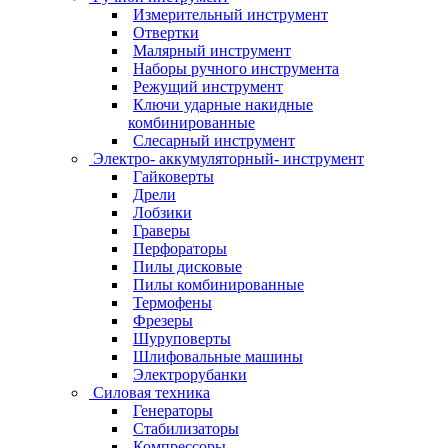
Измерительный инструмент
Отвертки
Малярный инструмент
Наборы ручного инструмента
Режущий инструмент
Ключи ударные накидные
комбинированные
Слесарный инструмент
Электро- аккумуляторный- инструмент
Гайковерты
Дрели
Лобзики
Граверы
Перфораторы
Пилы дисковые
Пилы комбинированные
Термофены
Фрезеры
Шуруповерты
Шлифовальные машины
Электрорубанки
Силовая техника
Генераторы
Стабилизаторы
Компрессоры