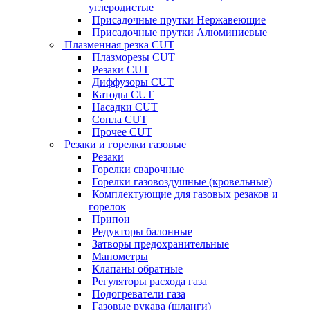
углеродистые
Присадочные прутки Нержавеющие
Присадочные прутки Алюминиевые
Плазменная резка CUT
Плазморезы CUT
Резаки CUT
Диффузоры CUT
Катоды CUT
Насадки CUT
Сопла CUT
Прочее CUT
Резаки и горелки газовые
Резаки
Горелки сварочные
Горелки газовоздушные (кровельные)
Комплектующие для газовых резаков и
горелок
Припои
Редукторы балонные
Затворы предохранительные
Манометры
Клапаны обратные
Регуляторы расхода газа
Подогреватели газа
Газовые рукава (шланги)