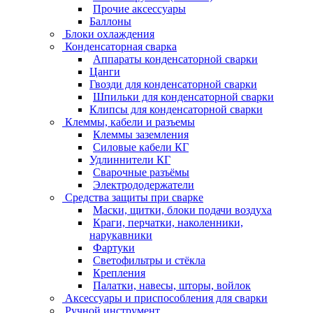
Прочие аксессуары
Баллоны
Блоки охлаждения
Конденсаторная сварка
Аппараты конденсаторной сварки
Цанги
Гвозди для конденсаторной сварки
Шпильки для конденсаторной сварки
Клипсы для конденсаторной сварки
Клеммы, кабели и разъемы
Клеммы заземления
Силовые кабели КГ
Удлиннители КГ
Сварочные разъёмы
Электрододержатели
Средства защиты при сварке
Маски, щитки, блоки подачи воздуха
Краги, перчатки, наколенники,
нарукавники
Фартуки
Светофильтры и стёкла
Крепления
Палатки, навесы, шторы, войлок
Аксессуары и приспособления для сварки
Ручной инструмент