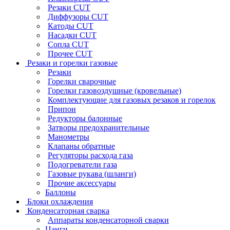
Резаки CUT
Диффузоры CUT
Катоды CUT
Насадки CUT
Сопла CUT
Прочее CUT
Резаки и горелки газовые
Резаки
Горелки сварочные
Горелки газовоздушные (кровельные)
Комплектующие для газовых резаков и горелок
Припои
Редукторы балонные
Затворы предохранительные
Манометры
Клапаны обратные
Регуляторы расхода газа
Подогреватели газа
Газовые рукава (шланги)
Прочие аксессуары
Баллоны
Блоки охлаждения
Конденсаторная сварка
Аппараты конденсаторной сварки
Цанги