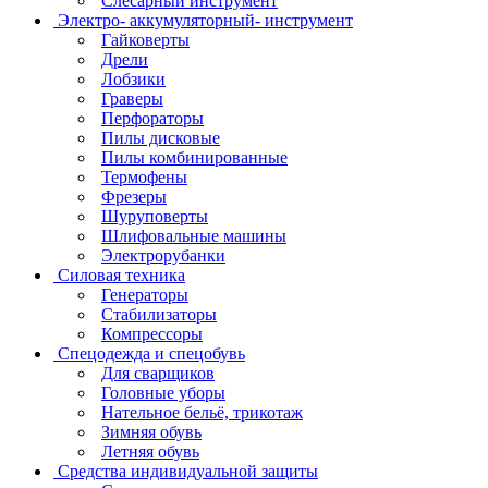
Слесарный инструмент
Электро- аккумуляторный- инструмент
Гайковерты
Дрели
Лобзики
Граверы
Перфораторы
Пилы дисковые
Пилы комбинированные
Термофены
Фрезеры
Шуруповерты
Шлифовальные машины
Электрорубанки
Силовая техника
Генераторы
Стабилизаторы
Компрессоры
Спецодежда и спецобувь
Для сварщиков
Головные уборы
Нательное бельё, трикотаж
Зимняя обувь
Летняя обувь
Средства индивидуальной защиты