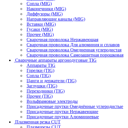
Сопла (MIG)
Наконечники (MIG)
Диффузоры (MIG)
Направляющие каналы (MIG)
Вставки (MIG)
Гусаки (MIG)
Прочее (MIG)
Сварочная проволока Нержавеющая
Сварочная проволока Для алюминия и сплавов
Сварочная проволока Омедненная углеродистая
Сварочная проволока Самозащитная порошковая
Сварочные аппараты аргонодуговые TIG
Аппараты TIG
Горелки (TIG)
Сопла (TIG)
Цанги и держатели (TIG)
Заглушки (TIG)
Переходники (TIG)
Прочее (TIG)
Вольфрамовые электроды
Присадочные прутки Омеднённые углеродистые
Присадочные прутки Нержавеющие
Присадочные прутки Алюминиевые
Плазменная резка CUT
Плазморезы CUT