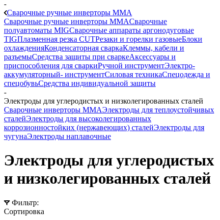
-
Сварочные ручные инверторы MMA
Сварочные ручные инверторы MMA
Сварочные
полуавтоматы MIG
Сварочные аппараты аргонодуговые
TIG
Плазменная резка CUT
Резаки и горелки газовые
Блоки
охлаждения
Конденсаторная сварка
Клеммы, кабели и
разъемы
Средства защиты при сварке
Аксессуары и
приспособления для сварки
Ручной инструмент
Электро-
аккумуляторный- инструмент
Силовая техника
Спецодежда и
спецобувь
Средства индивидуальной защиты
-
Электроды для углеродистых и низколегированных сталей
Сварочные инверторы MMA
Электроды для теплоустойчивых
сталей
Электроды для высоколегированных
коррозионностойких (нержавеющих) сталей
Электроды для
чугуна
Электроды наплавочные
Электроды для углеродистых
и низколегированных сталей
Фильтр:
Сортировка