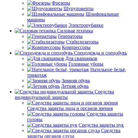
Фрезеры
Шуруповерты
Шлифовальные
машины
Электрорубанки
Силовая техника
Генераторы
Стабилизаторы
Компрессоры
Спецодежда и спецобувь
Для сварщиков
Головные уборы
Нательное бельё,
трикотаж
Зимняя обувь
Летняя обувь
Средства
индивидуальной защиты
Средства защиты лица и органов зрения
Средства защиты
головы
Средства защиты рук
Средства
защиты органов слуха