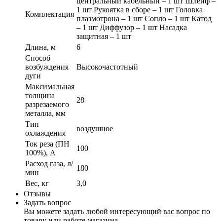
центральный кабельный – 1 шт Шлейф –
1 шт Рукоятка в сборе – 1 шт Головка
Комплектация
плазмотрона – 1 шт Сопло – 1 шт Катод
– 1 шт Диффузор – 1 шт Насадка
защитная – 1 шт
Длина, м
6
Способ
возбуждения
Высокочастотный
дуги
Максимальная
толщина
28
разрезаемого
металла, мм
Тип
воздушное
охлаждения
Ток реза (ПН
100
100%), А
Расход газа, л/
180
мин
Вес, кг
3,0
Отзывы
Задать вопрос
Вы можете задать любой интересующий вас вопрос по
товару или работе магазина.