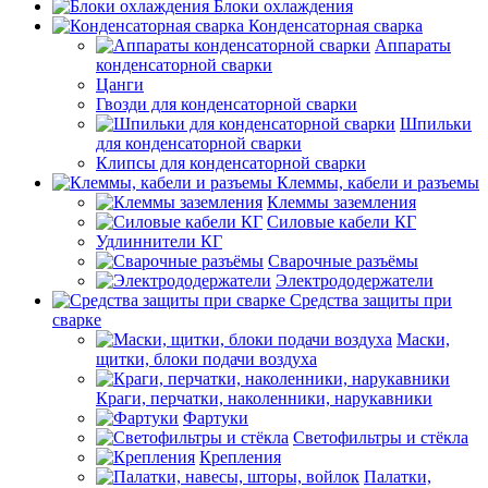
Блоки охлаждения
Конденсаторная сварка
Аппараты
конденсаторной сварки
Цанги
Гвозди для конденсаторной сварки
Шпильки
для конденсаторной сварки
Клипсы для конденсаторной сварки
Клеммы, кабели и разъемы
Клеммы заземления
Силовые кабели КГ
Удлиннители КГ
Сварочные разъёмы
Электрододержатели
Средства защиты при
сварке
Маски,
щитки, блоки подачи воздуха
Краги, перчатки, наколенники, нарукавники
Фартуки
Светофильтры и стёкла
Крепления
Палатки,