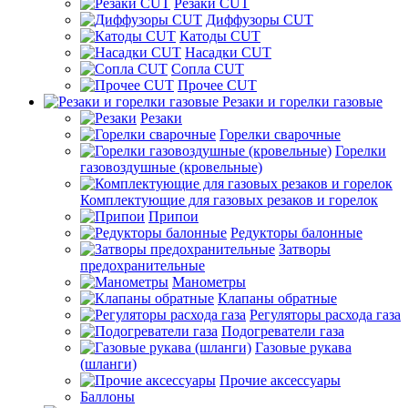
Резаки CUT
Диффузоры CUT
Катоды CUT
Насадки CUT
Сопла CUT
Прочее CUT
Резаки и горелки газовые
Резаки
Горелки сварочные
Горелки
газовоздушные (кровельные)
Комплектующие для газовых резаков и горелок
Припои
Редукторы балонные
Затворы
предохранительные
Манометры
Клапаны обратные
Регуляторы расхода газа
Подогреватели газа
Газовые рукава
(шланги)
Прочие аксессуары
Баллоны