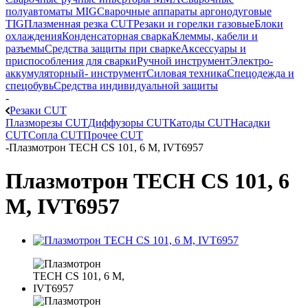
полуавтоматы MIG
Сварочные аппараты аргонодуговые
TIG
Плазменная резка CUT
Резаки и горелки газовые
Блоки
охлаждения
Конденсаторная сварка
Клеммы, кабели и
разъемы
Средства защиты при сварке
Аксессуары и
приспособления для сварки
Ручной инструмент
Электро-
аккумуляторный- инструмент
Силовая техника
Спецодежда и
спецобувь
Средства индивидуальной защиты
-
Резаки CUT
Плазморезы CUT
Диффузоры CUT
Катоды CUT
Насадки
CUT
Сопла CUT
Прочее CUT
-
Плазмотрон TECH CS 101, 6 М, IVT6957
Плазмотрон TECH CS 101, 6
М, IVT6957