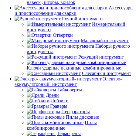
навесы, шторы, войлок
Аксессуары
и приспособления для сварки
Ручной инструмент
Измерительный
инструмент
Отвертки
Малярный инструмент
Наборы ручного
инструмента
Режущий инструмент
Ключи ударные накидные комбинированные
Слесарный инструмент
Электро-
аккумуляторный- инструмент
Гайковерты
Дрели
Лобзики
Граверы
Перфораторы
Пилы дисковые
Пилы
комбинированные
Термофены