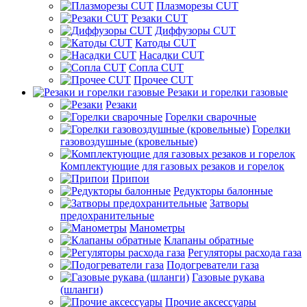
Плазморезы CUT
Резаки CUT
Диффузоры CUT
Катоды CUT
Насадки CUT
Сопла CUT
Прочее CUT
Резаки и горелки газовые
Резаки
Горелки сварочные
Горелки
газовоздушные (кровельные)
Комплектующие для газовых резаков и горелок
Припои
Редукторы балонные
Затворы
предохранительные
Манометры
Клапаны обратные
Регуляторы расхода газа
Подогреватели газа
Газовые рукава
(шланги)
Прочие аксессуары