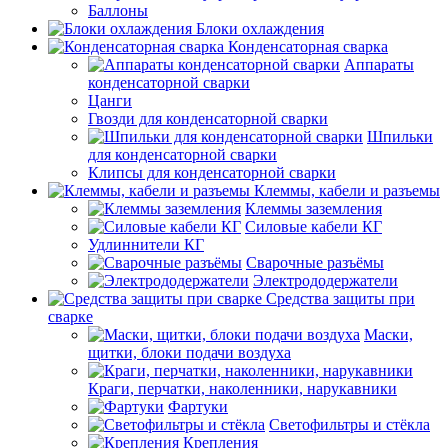
Баллоны
Блоки охлаждения
Конденсаторная сварка
Аппараты
конденсаторной сварки
Цанги
Гвозди для конденсаторной сварки
Шпильки
для конденсаторной сварки
Клипсы для конденсаторной сварки
Клеммы, кабели и разъемы
Клеммы заземления
Силовые кабели КГ
Удлиннители КГ
Сварочные разъёмы
Электрододержатели
Средства защиты при
сварке
Маски,
щитки, блоки подачи воздуха
Краги, перчатки, наколенники, нарукавники
Фартуки
Светофильтры и стёкла
Крепления