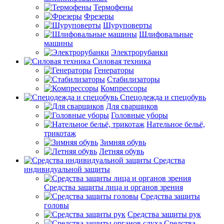
Термофены
Фрезеры
Шуруповерты
Шлифовальные
машины
Электрорубанки
Силовая техника
Генераторы
Стабилизаторы
Компрессоры
Спецодежда и спецобувь
Для сварщиков
Головные уборы
Нательное бельё,
трикотаж
Зимняя обувь
Летняя обувь
Средства
индивидуальной защиты
Средства защиты лица и органов зрения
Средства защиты
головы
Средства защиты рук
Средства