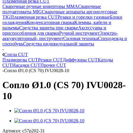
Плазменная резка CUT
Сварочные ручные инверторы MMA
Сварочные
полуавтоматы MIG
Сварочные аппараты аргонодуговые
TIG
Плазменная резка CUT
Резаки и горелки газовые
Блоки
охлаждения
Конденсаторная сварка
Клеммы, кабели и
разъемы
Средства защиты при сварке
Аксессуары и
приспособления для сварки
Ручной инструмент
Электро-
аккумуляторный- инструмент
Силовая техника
Спецодежда и
спецобувь
Средства индивидуальной защиты
-
Сопла CUT
Плазморезы CUT
Резаки CUT
Диффузоры CUT
Катоды
CUT
Насадки CUT
Прочее CUT
-
Сопло Ø1.0 (CS 70) IVU0028-10
Сопло Ø1.0 (CS 70) IVU0028-
10
Артикул:
c57p202-31