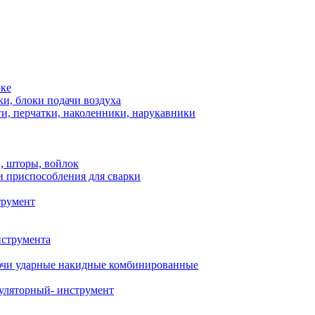
рке
и, блоки подачи воздуха
и, перчатки, наколенники, нарукавники
, шторы, войлок
и приспособления для сварки
трумент
нструмента
чи ударные накидные комбинированные
уляторный- инструмент