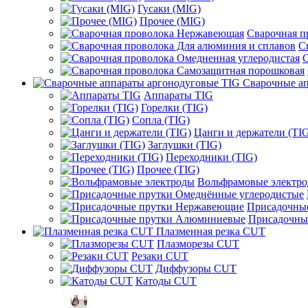
Гусаки (MIG)
Прочее (MIG)
Сварочная 
С
С
Сварочные ап
Аппараты TIG
Горелки (TIG)
Сопла (TIG)
Цанги и держатели (TI
Заглушки (TIG)
Переходники (TIG)
Прочее (TIG)
Вольфрамовые электр
Присадочны
Присадочны
Плазменная резка CUT
Плазморезы CUT
Резаки CUT
Диффузоры CUT
Катоды CUT