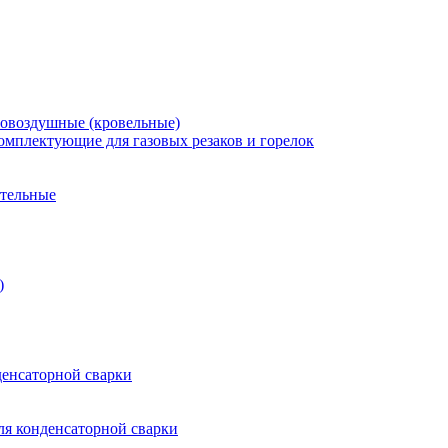
зовоздушные (кровельные)
омплектующие для газовых резаков и горелок
ительные
)
енсаторной сварки
я конденсаторной сварки