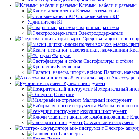
Клеммы, кабели и разъемы
Клеммы заземления
Силовые кабели КГ
Удлиннители КГ
Сварочные разъёмы
Электрододержатели
Средства защиты при сва
Маски, щитк
Краг
Фартуки
Светофильтры и стёкла
Крепления
Палатки, навесы
Аксессуары 
Ручной инструмент
Измерительный инс
Отвертки
Малярный инструмент
Наборы ручного и
Режущий инструмент
Клю
Слесарный инструмент
Электро- аккум
Гайковерты