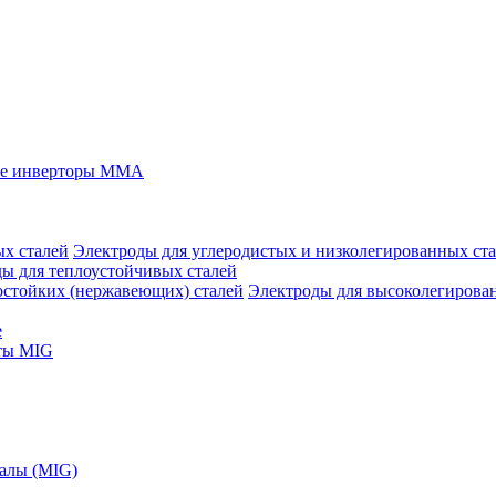
ые инверторы MMA
Электроды для углеродистых и низколегированных ст
ы для теплоустойчивых сталей
Электроды для высоколегирова
е
ты MIG
алы (MIG)