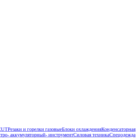
 CUT
Резаки и горелки газовые
Блоки охлаждения
Конденсаторная
тро- аккумуляторный- инструмент
Силовая техника
Спецодежда