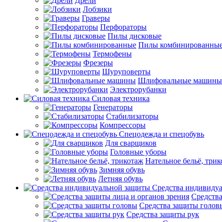
Дрели
Лобзики
Граверы
Перфораторы
Пилы дисковые
Пилы комбинированны
Термофены
Фрезеры
Шуруповерты
Шлифовальные машины
Электрорубанки
Силовая техника
Генераторы
Стабилизаторы
Компрессоры
Спецодежда и спецобувь
Для сварщиков
Головные уборы
Нательное бельё, три
Зимняя обувь
Летняя обувь
Средства индивиду
Средства
Средства защиты голов
Средства защиты рук