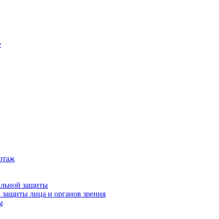
е
котаж
альной защиты
 защиты лица и органов зрения
ы