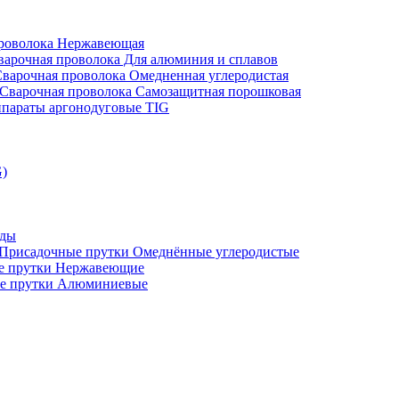
проволока Нержавеющая
варочная проволока Для алюминия и сплавов
варочная проволока Омедненная углеродистая
Сварочная проволока Самозащитная порошковая
параты аргонодуговые TIG
G)
оды
Присадочные прутки Омеднённые углеродистые
е прутки Нержавеющие
е прутки Алюминиевые