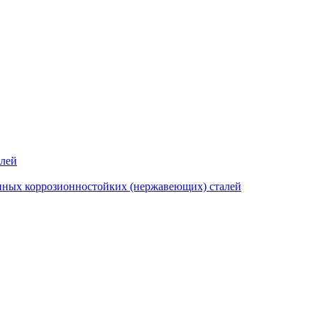
алей
нных коррозионностойких (нержавеющих) сталей