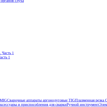
 органов слуха
асть 1
 MIG
Сварочные аппараты аргонодуговые TIG
Плазменная резка
ксессуары и приспособления для сварки
Ручной инструмент
Элек