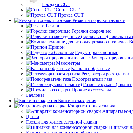
Насадки CUT
Сопла CUT
Прочее CUT
Резаки и горелки газовые
Резаки
Горелки сварочные
Горелки га
К
Припои
Редукторы балонные
Затворы предохран
Манометры
Клапаны обратные
Регуляторы расхода газа
Подогреватели газа
Газовые рукава (шланги
Прочие аксессуары
Баллоны
Блоки охлаждения
Конденсаторная сварка
Аппараты конд
Цанги
Гвозди для конденсаторной сварки
Шпильки дл
Клипсы для конденсаторной сварки