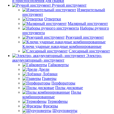
и приспособления для сварки
Ручной инструмент
Измерительный
инструмент
Отвертки
Малярный инструмент
Наборы ручного
инструмента
Режущий инструмент
Ключи ударные накидные комбинированные
Слесарный инструмент
Электро-
аккумуляторный- инструмент
Гайковерты
Дрели
Лобзики
Граверы
Перфораторы
Пилы дисковые
Пилы
комбинированные
Термофены
Фрезеры
Шуруповерты