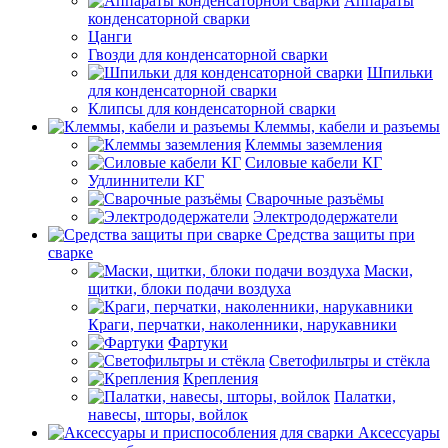
Аппараты
конденсаторной сварки
Цанги
Гвозди для конденсаторной сварки
Шпильки
для конденсаторной сварки
Клипсы для конденсаторной сварки
Клеммы, кабели и разъемы
Клеммы заземления
Силовые кабели КГ
Удлиннители КГ
Сварочные разъёмы
Электрододержатели
Средства защиты при
сварке
Маски,
щитки, блоки подачи воздуха
Краги, перчатки, наколенники, нарукавники
Фартуки
Светофильтры и стёкла
Крепления
Палатки,
навесы, шторы, войлок
Аксессуары