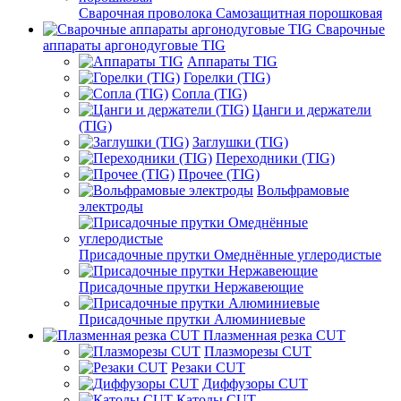
Сварочная проволока Самозащитная порошковая
Сварочные
аппараты аргонодуговые TIG
Аппараты TIG
Горелки (TIG)
Сопла (TIG)
Цанги и держатели
(TIG)
Заглушки (TIG)
Переходники (TIG)
Прочее (TIG)
Вольфрамовые
электроды
Присадочные прутки Омеднённые углеродистые
Присадочные прутки Нержавеющие
Присадочные прутки Алюминиевые
Плазменная резка CUT
Плазморезы CUT
Резаки CUT
Диффузоры CUT
Катоды CUT