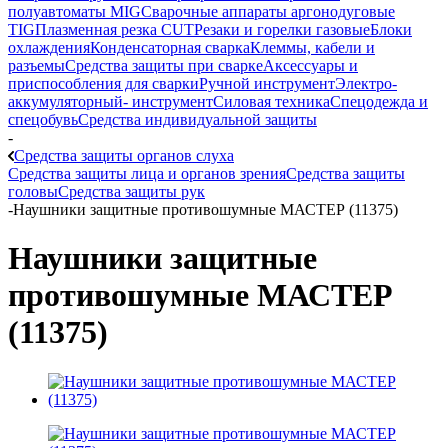
полуавтоматы MIG
Сварочные аппараты аргонодуговые
TIG
Плазменная резка CUT
Резаки и горелки газовые
Блоки
охлаждения
Конденсаторная сварка
Клеммы, кабели и
разъемы
Средства защиты при сварке
Аксессуары и
приспособления для сварки
Ручной инструмент
Электро-
аккумуляторный- инструмент
Силовая техника
Спецодежда и
спецобувь
Средства индивидуальной защиты
-
Средства защиты органов слуха
Средства защиты лица и органов зрения
Средства защиты
головы
Средства защиты рук
-
Наушники защитные противошумные МАСТЕР (11375)
Наушники защитные
противошумные МАСТЕР
(11375)