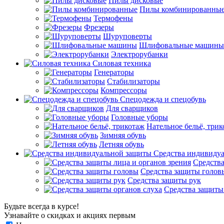
Пилы дисковые
Пилы комбинированны
Термофены
Фрезеры
Шуруповерты
Шлифовальные машины
Электрорубанки
Силовая техника
Генераторы
Стабилизаторы
Компрессоры
Спецодежда и спецобувь
Для сварщиков
Головные уборы
Нательное бельё, три
Зимняя обувь
Летняя обувь
Средства индивиду
Средства
Средства защиты голов
Средства защиты рук
Средства защиты
Будьте всегда в курсе!
Узнавайте о скидках и акциях первым