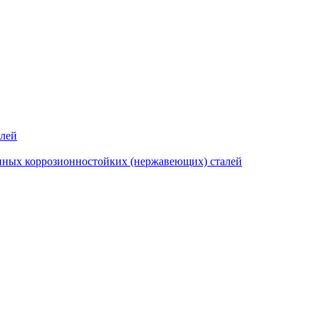
алей
нных коррозионностойких (нержавеющих) сталей