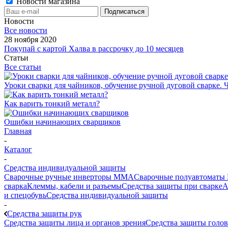
Новости магазина
Новости
Все новости
28 ноября 2020
Покупай с картой Халва в рассрочку до 10 месяцев
Статьи
Все статьи
Уроки сварки для чайников, обучение ручной дуговой сварке. Ч
Как варить тонкий металл?
Ошибки начинающих сварщиков
Главная
-
Каталог
-
Средства индивидуальной защиты
Сварочные ручные инверторы MMA
Сварочные полуавтоматы
сварка
Клеммы, кабели и разъемы
Средства защиты при сварке
А
и спецобувь
Средства индивидуальной защиты
-
Средства защиты рук
Средства защиты лица и органов зрения
Средства защиты голо