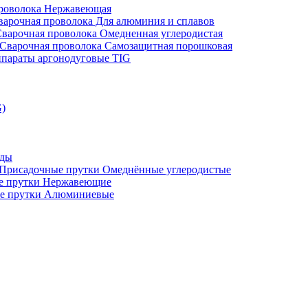
проволока Нержавеющая
варочная проволока Для алюминия и сплавов
варочная проволока Омедненная углеродистая
Сварочная проволока Самозащитная порошковая
параты аргонодуговые TIG
G)
оды
Присадочные прутки Омеднённые углеродистые
е прутки Нержавеющие
е прутки Алюминиевые