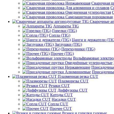
Сварочная 
С
С
Сварочные ап
Аппараты TIG
Горелки (TIG)
Сопла (TIG)
Цанги и держатели (TI
Заглушки (TIG)
Переходники (TIG)
Прочее (TIG)
Вольфрамовые электр
Присадочны
Присадочны
Плазменная резка CUT
Плазморезы CUT
Резаки CUT
Диффузоры CUT
Катоды CUT
Насадки CUT
Сопла CUT
Прочее CUT
Резаки и горелки газовые