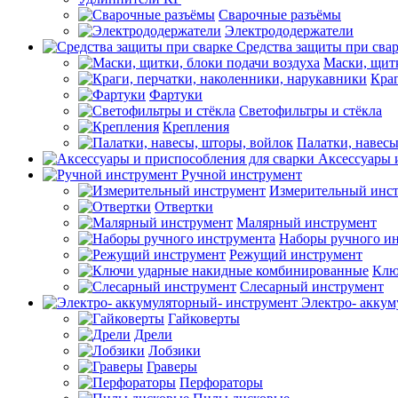
Сварочные разъёмы
Электрододержатели
Средства защиты при сва
Маски, щитк
Краг
Фартуки
Светофильтры и стёкла
Крепления
Палатки, навесы
Аксессуары 
Ручной инструмент
Измерительный инс
Отвертки
Малярный инструмент
Наборы ручного и
Режущий инструмент
Клю
Слесарный инструмент
Электро- аккум
Гайковерты
Дрели
Лобзики
Граверы
Перфораторы