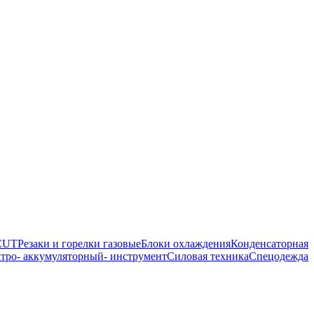
 CUT
Резаки и горелки газовые
Блоки охлаждения
Конденсаторная
тро- аккумуляторный- инструмент
Силовая техника
Спецодежда