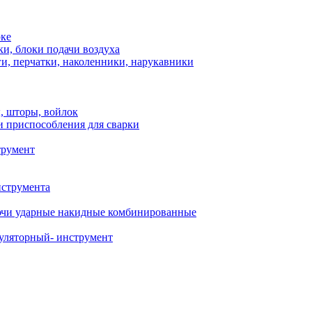
рке
и, блоки подачи воздуха
и, перчатки, наколенники, нарукавники
, шторы, войлок
и приспособления для сварки
трумент
нструмента
чи ударные накидные комбинированные
уляторный- инструмент