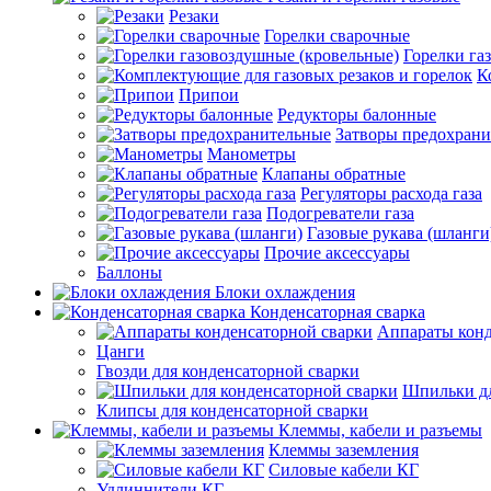
Резаки
Горелки сварочные
Горелки га
К
Припои
Редукторы балонные
Затворы предохран
Манометры
Клапаны обратные
Регуляторы расхода газа
Подогреватели газа
Газовые рукава (шланги
Прочие аксессуары
Баллоны
Блоки охлаждения
Конденсаторная сварка
Аппараты конд
Цанги
Гвозди для конденсаторной сварки
Шпильки дл
Клипсы для конденсаторной сварки
Клеммы, кабели и разъемы
Клеммы заземления
Силовые кабели КГ
Удлиннители КГ