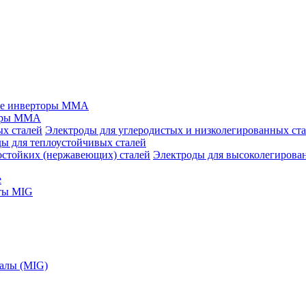
ые инверторы MMA
оры MMA
Электроды для углеродистых и низколегированных ст
ы для теплоустойчивых сталей
Электроды для высоколегирова
е
ты MIG
алы (MIG)