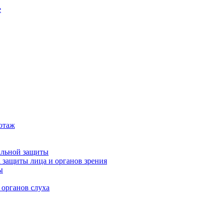
е
котаж
альной защиты
 защиты лица и органов зрения
ы
 органов слуха