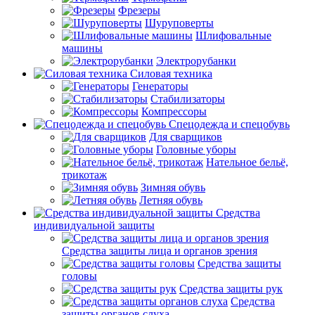
Фрезеры
Шуруповерты
Шлифовальные
машины
Электрорубанки
Силовая техника
Генераторы
Стабилизаторы
Компрессоры
Спецодежда и спецобувь
Для сварщиков
Головные уборы
Нательное бельё,
трикотаж
Зимняя обувь
Летняя обувь
Средства
индивидуальной защиты
Средства защиты лица и органов зрения
Средства защиты
головы
Средства защиты рук
Средства
защиты органов слуха