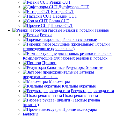
Резаки CUT
Диффузоры CUT
Катоды CUT
Насадки CUT
Сопла CUT
Прочее CUT
Резаки и горелки газовые
Резаки
Горелки сварочные
Горелки
газовоздушные (кровельные)
Комплектующие для газовых резаков и горелок
Припои
Редукторы балонные
Затворы
предохранительные
Манометры
Клапаны обратные
Регуляторы расхода газа
Подогреватели газа
Газовые рукава
(шланги)
Прочие аксессуары
Баллоны