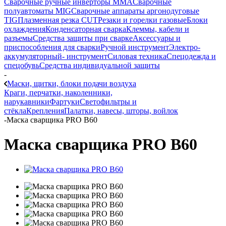
Сварочные ручные инверторы MMA
Сварочные
полуавтоматы MIG
Сварочные аппараты аргонодуговые
TIG
Плазменная резка CUT
Резаки и горелки газовые
Блоки
охлаждения
Конденсаторная сварка
Клеммы, кабели и
разъемы
Средства защиты при сварке
Аксессуары и
приспособления для сварки
Ручной инструмент
Электро-
аккумуляторный- инструмент
Силовая техника
Спецодежда и
спецобувь
Средства индивидуальной защиты
-
Маски, щитки, блоки подачи воздуха
Краги, перчатки, наколенники,
нарукавники
Фартуки
Светофильтры и
стёкла
Крепления
Палатки, навесы, шторы, войлок
-
Маска сварщика PRO В60
Маска сварщика PRO В60