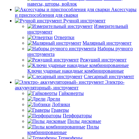
навесы, шторы, войлок
Аксессуары
и приспособления для сварки
Ручной инструмент
Измерительный
инструмент
Отвертки
Малярный инструмент
Наборы ручного
инструмента
Режущий инструмент
Ключи ударные накидные комбинированные
Слесарный инструмент
Электро-
аккумуляторный- инструмент
Гайковерты
Дрели
Лобзики
Граверы
Перфораторы
Пилы дисковые
Пилы
комбинированные
Термофены