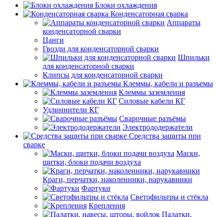
Блоки охлаждения
Конденсаторная сварка
Аппараты
конденсаторной сварки
Цанги
Гвозди для конденсаторной сварки
Шпильки
для конденсаторной сварки
Клипсы для конденсаторной сварки
Клеммы, кабели и разъемы
Клеммы заземления
Силовые кабели КГ
Удлиннители КГ
Сварочные разъёмы
Электрододержатели
Средства защиты при
сварке
Маски,
щитки, блоки подачи воздуха
Краги, перчатки, наколенники, нарукавники
Фартуки
Светофильтры и стёкла
Крепления
Палатки,