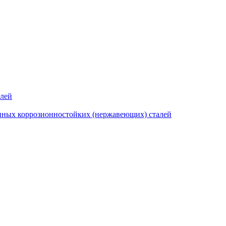
алей
нных коррозионностойких (нержавеющих) сталей