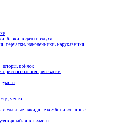
рке
и, блоки подачи воздуха
и, перчатки, наколенники, нарукавники
, шторы, войлок
и приспособления для сварки
трумент
нструмента
чи ударные накидные комбинированные
уляторный- инструмент