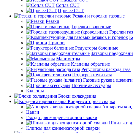
Сопла CUT
Прочее CUT
Резаки и горелки газовые
Резаки
Горелки сварочные
Горелки га
К
Припои
Редукторы балонные
Затворы предохран
Манометры
Клапаны обратные
Регуляторы расхода газа
Подогреватели газа
Газовые рукава (шланги
Прочие аксессуары
Баллоны
Блоки охлаждения
Конденсаторная сварка
Аппараты конд
Цанги
Гвозди для конденсаторной сварки
Шпильки дл
Клипсы для конденсаторной сварки