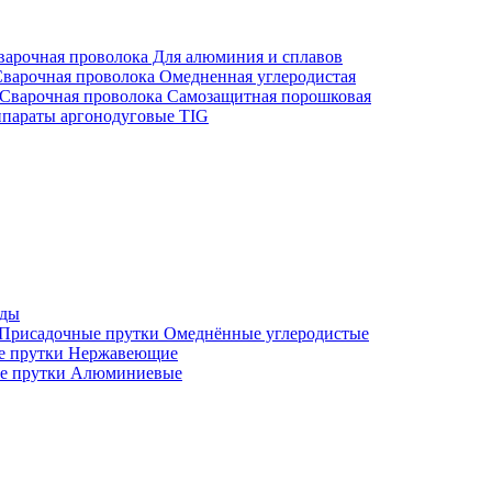
варочная проволока Для алюминия и сплавов
варочная проволока Омедненная углеродистая
Сварочная проволока Самозащитная порошковая
параты аргонодуговые TIG
оды
Присадочные прутки Омеднённые углеродистые
е прутки Нержавеющие
е прутки Алюминиевые