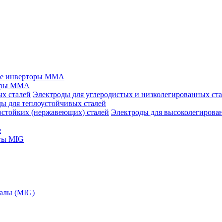
ые инверторы MMA
оры MMA
Электроды для углеродистых и низколегированных ст
ы для теплоустойчивых сталей
Электроды для высоколегирова
е
ты MIG
алы (MIG)