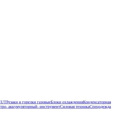
 CUT
Резаки и горелки газовые
Блоки охлаждения
Конденсаторная
тро- аккумуляторный- инструмент
Силовая техника
Спецодежда