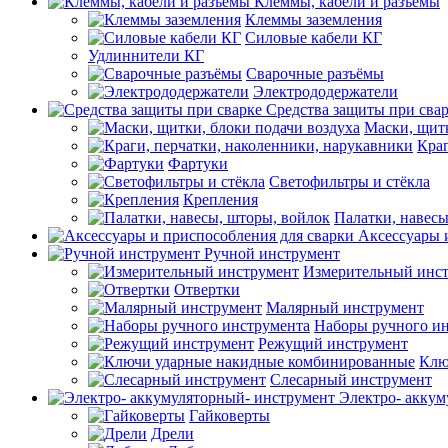
Клеммы, кабели и разъемы
Клеммы заземления
Силовые кабели КГ
Удлиннители КГ
Сварочные разъёмы
Электрододержатели
Средства защиты при сва
Маски, щитк
Краг
Фартуки
Светофильтры и стёкла
Крепления
Палатки, навесы
Аксессуары 
Ручной инструмент
Измерительный инс
Отвертки
Малярный инструмент
Наборы ручного и
Режущий инструмент
Клю
Слесарный инструмент
Электро- аккум
Гайковерты
Дрели