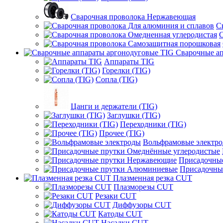
Сварочная проволока Нержавеющая
С
С
Сварочные ап
Аппараты TIG
Горелки (TIG)
Сопла (TIG)
Цанги и держатели (TIG)
Заглушки (TIG)
Переходники (TIG)
Прочее (TIG)
Вольфрамовые электр
Присадочны
Присадочны
Плазменная резка CUT
Плазморезы CUT
Резаки CUT
Диффузоры CUT
Катоды CUT
Насадки CUT