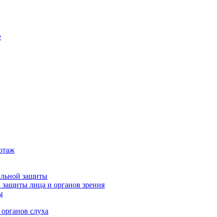
е
котаж
альной защиты
 защиты лица и органов зрения
ы
 органов слуха