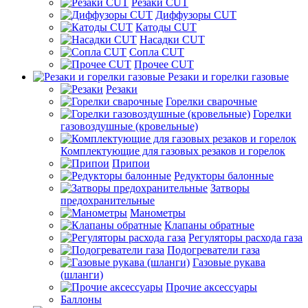
Резаки CUT
Диффузоры CUT
Катоды CUT
Насадки CUT
Сопла CUT
Прочее CUT
Резаки и горелки газовые
Резаки
Горелки сварочные
Горелки
газовоздушные (кровельные)
Комплектующие для газовых резаков и горелок
Припои
Редукторы балонные
Затворы
предохранительные
Манометры
Клапаны обратные
Регуляторы расхода газа
Подогреватели газа
Газовые рукава
(шланги)
Прочие аксессуары
Баллоны