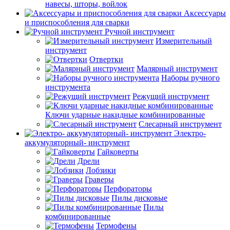
навесы, шторы, войлок
Аксессуары
и приспособления для сварки
Ручной инструмент
Измерительный
инструмент
Отвертки
Малярный инструмент
Наборы ручного
инструмента
Режущий инструмент
Ключи ударные накидные комбинированные
Слесарный инструмент
Электро-
аккумуляторный- инструмент
Гайковерты
Дрели
Лобзики
Граверы
Перфораторы
Пилы дисковые
Пилы
комбинированные
Термофены