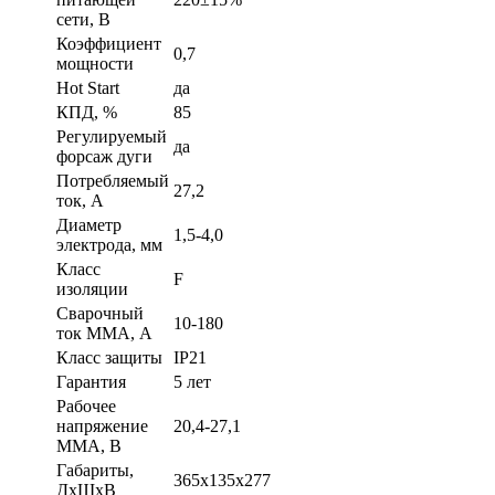
сети, В
Коэффициент
0,7
мощности
Hot Start
да
КПД, %
85
Регулируемый
да
форсаж дуги
Потребляемый
27,2
ток, А
Диаметр
1,5-4,0
электрода, мм
Класс
F
изоляции
Сварочный
10-180
ток MMA, А
Класс защиты
IP21
Гарантия
5 лет
Рабочее
напряжение
20,4-27,1
ММА, В
Габариты,
365х135х277
ДхШхВ