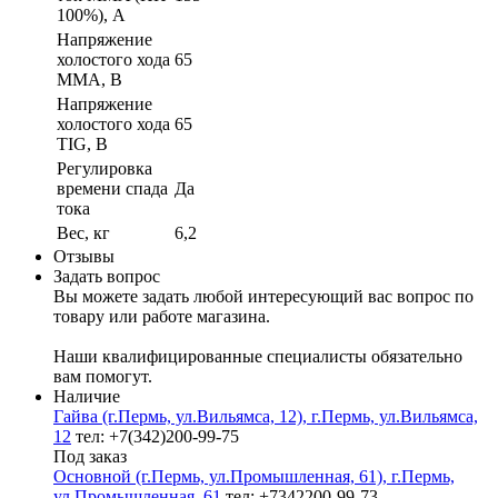
100%), А
Напряжение
холостого хода
65
MMA, В
Напряжение
холостого хода
65
ТIG, В
Регулировка
времени спада
Да
тока
Вес, кг
6,2
Отзывы
Задать вопрос
Вы можете задать любой интересующий вас вопрос по
товару или работе магазина.
Наши квалифицированные специалисты обязательно
вам помогут.
Наличие
Гайва (г.Пермь, ул.Вильямса, 12), г.Пермь, ул.Вильямса,
12
тел: +7(342)200-99-75
Под заказ
Основной (г.Пермь, ул.Промышленная, 61), г.Пермь,
ул.Промышленная, 61
тел: +7342200-99-73