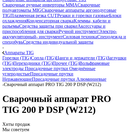
Сварочные ручные инверторы MMA
Сварочные
полуавтоматы MIG
Сварочные аппараты аргонодуговые
TIG
Плазменная резка CUT
Резаки и горелки газовые
Блоки
охлаждения
Конденсаторная сварка
Клеммы, кабели и
разъемы
Средства защиты при сварке
Аксессуары и
приспособления для сварки
Ручной инструмент
Электро-
аккумуляторный- инструмент
Силовая техника
Спецодежда и
спецобувь
Средства индивидуальной защиты
-
Аппараты TIG
Горелки (TIG)
Сопла (TIG)
Цанги и держатели (TIG)
Заглушки
(TIG)
Переходники (TIG)
Прочее (TIG)
Вольфрамовые
электроды
Присадочные прутки Омеднённые
углеродистые
Присадочные прутки
Нержавеющие
Присадочные прутки Алюминиевые
-
Сварочный аппарат PRO TIG 200 P DSP (W212)
Сварочный аппарат PRO
TIG 200 P DSP (W212)
Хиты продаж
Мы советуем