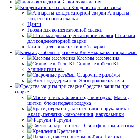
Блоки охлаждения
Конденсаторная сварка
Аппараты
конденсаторной сварки
Цанги
Гвозди для конденсаторной сварки
Шпильки
для конденсаторной сварки
Клипсы для конденсаторной сварки
Клеммы, кабели и разъемы
Клеммы заземления
Силовые кабели КГ
Удлиннители КГ
Сварочные разъёмы
Электрододержатели
Средства защиты при
сварке
Маски,
щитки, блоки подачи воздуха
Краги, перчатки, наколенники, нарукавники
Фартуки
Светофильтры и стёкла
Крепления
Палатки,