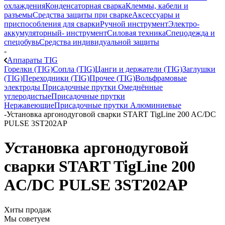
охлаждения
Конденсаторная сварка
Клеммы, кабели и
разъемы
Средства защиты при сварке
Аксессуары и
приспособления для сварки
Ручной инструмент
Электро-
аккумуляторный- инструмент
Силовая техника
Спецодежда и
спецобувь
Средства индивидуальной защиты
-
Аппараты TIG
Горелки (TIG)
Сопла (TIG)
Цанги и держатели (TIG)
Заглушки
(TIG)
Переходники (TIG)
Прочее (TIG)
Вольфрамовые
электроды
Присадочные прутки Омеднённые
углеродистые
Присадочные прутки
Нержавеющие
Присадочные прутки Алюминиевые
-
Установка аргонодуговой сварки START TigLine 200 AC/DC
PULSE 3ST202AP
Установка аргонодуговой
сварки START TigLine 200
AC/DC PULSE 3ST202AP
Хиты продаж
Мы советуем