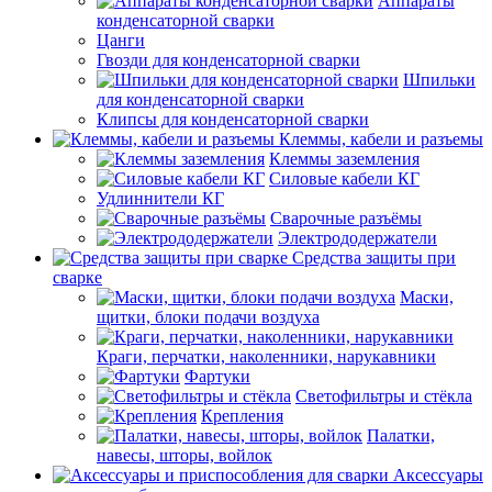
Аппараты
конденсаторной сварки
Цанги
Гвозди для конденсаторной сварки
Шпильки
для конденсаторной сварки
Клипсы для конденсаторной сварки
Клеммы, кабели и разъемы
Клеммы заземления
Силовые кабели КГ
Удлиннители КГ
Сварочные разъёмы
Электрододержатели
Средства защиты при
сварке
Маски,
щитки, блоки подачи воздуха
Краги, перчатки, наколенники, нарукавники
Фартуки
Светофильтры и стёкла
Крепления
Палатки,
навесы, шторы, войлок
Аксессуары