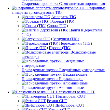
Сварочная проволока Самозащитная порошковая
Сварочные
аппараты аргонодуговые TIG
Аппараты TIG
Горелки (TIG)
Сопла (TIG)
Цанги и держатели
(TIG)
Заглушки (TIG)
Переходники (TIG)
Прочее (TIG)
Вольфрамовые
электроды
Присадочные прутки Омеднённые углеродистые
Присадочные прутки Нержавеющие
Присадочные прутки Алюминиевые
Плазменная резка CUT
Плазморезы CUT
Резаки CUT
Диффузоры CUT
Катоды CUT