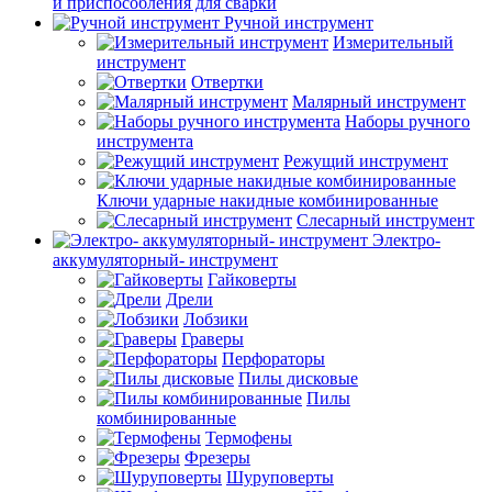
и приспособления для сварки
Ручной инструмент
Измерительный
инструмент
Отвертки
Малярный инструмент
Наборы ручного
инструмента
Режущий инструмент
Ключи ударные накидные комбинированные
Слесарный инструмент
Электро-
аккумуляторный- инструмент
Гайковерты
Дрели
Лобзики
Граверы
Перфораторы
Пилы дисковые
Пилы
комбинированные
Термофены
Фрезеры
Шуруповерты