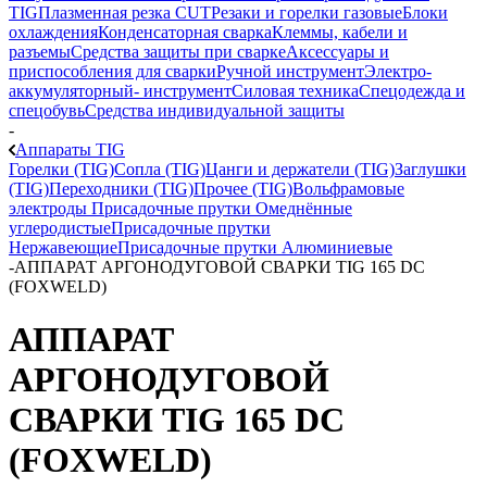
TIG
Плазменная резка CUT
Резаки и горелки газовые
Блоки
охлаждения
Конденсаторная сварка
Клеммы, кабели и
разъемы
Средства защиты при сварке
Аксессуары и
приспособления для сварки
Ручной инструмент
Электро-
аккумуляторный- инструмент
Силовая техника
Спецодежда и
спецобувь
Средства индивидуальной защиты
-
Аппараты TIG
Горелки (TIG)
Сопла (TIG)
Цанги и держатели (TIG)
Заглушки
(TIG)
Переходники (TIG)
Прочее (TIG)
Вольфрамовые
электроды
Присадочные прутки Омеднённые
углеродистые
Присадочные прутки
Нержавеющие
Присадочные прутки Алюминиевые
-
АППАРАТ АРГОНОДУГОВОЙ СВАРКИ TIG 165 DC
(FOXWELD)
АППАРАТ
АРГОНОДУГОВОЙ
СВАРКИ TIG 165 DC
(FOXWELD)