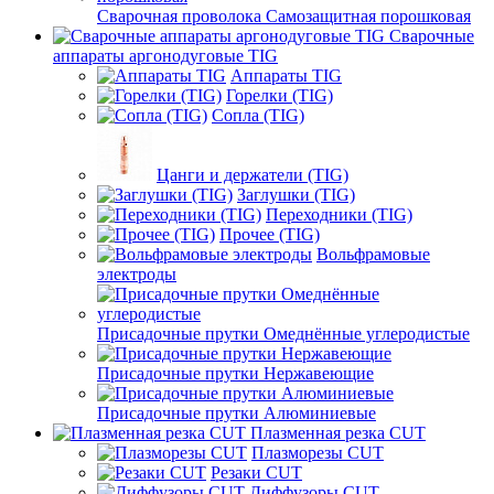
Сварочная проволока Самозащитная порошковая
Сварочные
аппараты аргонодуговые TIG
Аппараты TIG
Горелки (TIG)
Сопла (TIG)
Цанги и держатели (TIG)
Заглушки (TIG)
Переходники (TIG)
Прочее (TIG)
Вольфрамовые
электроды
Присадочные прутки Омеднённые углеродистые
Присадочные прутки Нержавеющие
Присадочные прутки Алюминиевые
Плазменная резка CUT
Плазморезы CUT
Резаки CUT
Диффузоры CUT