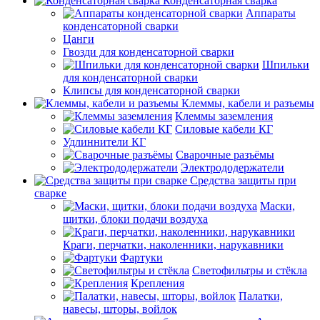
Конденсаторная сварка
Аппараты
конденсаторной сварки
Цанги
Гвозди для конденсаторной сварки
Шпильки
для конденсаторной сварки
Клипсы для конденсаторной сварки
Клеммы, кабели и разъемы
Клеммы заземления
Силовые кабели КГ
Удлиннители КГ
Сварочные разъёмы
Электрододержатели
Средства защиты при
сварке
Маски,
щитки, блоки подачи воздуха
Краги, перчатки, наколенники, нарукавники
Фартуки
Светофильтры и стёкла
Крепления
Палатки,
навесы, шторы, войлок