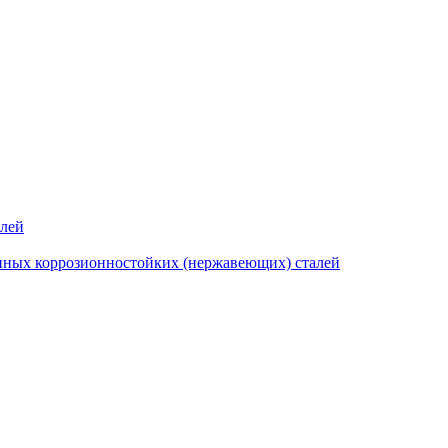
алей
нных коррозионностойких (нержавеющих) сталей