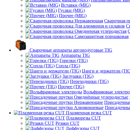
Вставки (MIG)
Гусаки (MIG)
Прочее (MIG)
Сварочная 
С
С
Сварочные аппараты аргонодуговые TIG
Аппараты TIG
Горелки (TIG)
Сопла (TIG)
Цанги и держатели (TI
Заглушки (TIG)
Переходники (TIG)
Прочее (TIG)
Вольфрамовые электр
Присадочны
Присадочны
Плазменная резка CUT
Плазморезы CUT
Резаки CUT
Диффузоры CUT