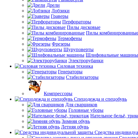
Дрели
Лобзики
Граверы
Перфораторы
Пилы дисковые
Пилы комбинированны
Термофены
Фрезеры
Шуруповерты
Шлифовальные машины
Электрорубанки
Силовая техника
Генераторы
Стабилизаторы
Компрессоры
Спецодежда и спецобувь
Для сварщиков
Головные уборы
Нательное бельё, три
Зимняя обувь
Летняя обувь
Средства индивиду
Средства