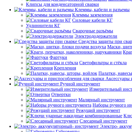
Клипсы для конденсаторной сварки
Клеммы, кабели и разъемы
Клеммы заземления
Силовые кабели КГ
Удлиннители КГ
Сварочные разъёмы
Электрододержатели
Средства защиты при сва
Маски, щитк
Краг
Фартуки
Светофильтры и стёкла
Крепления
Палатки, навесы
Аксессуары 
Ручной инструмент
Измерительный инс
Отвертки
Малярный инструмент
Наборы ручного и
Режущий инструмент
Клю
Слесарный инструмент
Электро- аккум
Гайковерты