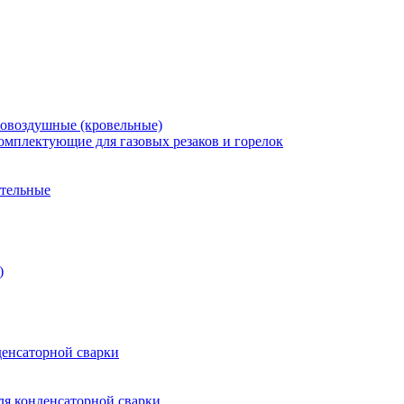
зовоздушные (кровельные)
омплектующие для газовых резаков и горелок
ительные
)
енсаторной сварки
я конденсаторной сварки