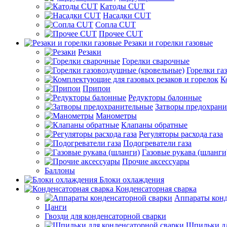
Катоды CUT
Насадки CUT
Сопла CUT
Прочее CUT
Резаки и горелки газовые
Резаки
Горелки сварочные
Горелки га
К
Припои
Редукторы балонные
Затворы предохран
Манометры
Клапаны обратные
Регуляторы расхода газа
Подогреватели газа
Газовые рукава (шланги
Прочие аксессуары
Баллоны
Блоки охлаждения
Конденсаторная сварка
Аппараты конд
Цанги
Гвозди для конденсаторной сварки
Шпильки дл