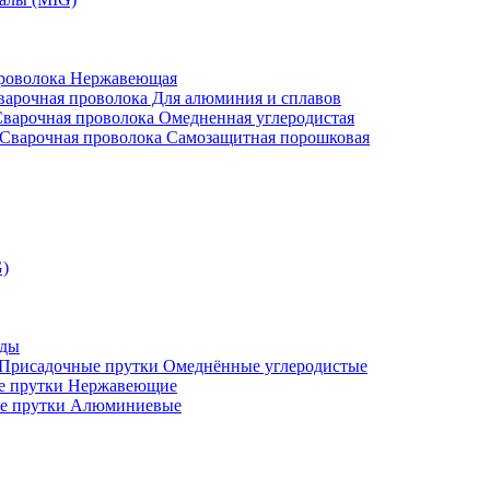
проволока Нержавеющая
варочная проволока Для алюминия и сплавов
варочная проволока Омедненная углеродистая
Сварочная проволока Самозащитная порошковая
G)
оды
Присадочные прутки Омеднённые углеродистые
е прутки Нержавеющие
е прутки Алюминиевые