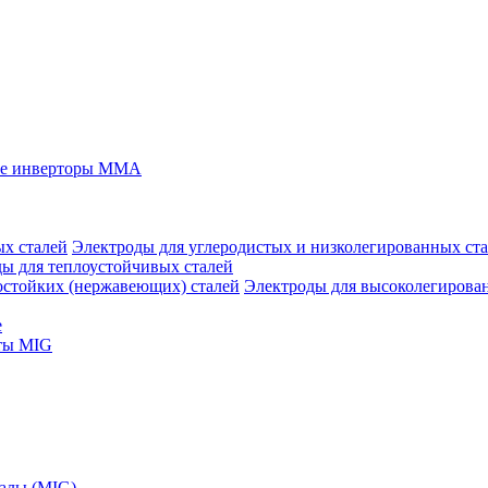
ые инверторы MMA
Электроды для углеродистых и низколегированных ст
ы для теплоустойчивых сталей
Электроды для высоколегирова
е
ты MIG
алы (MIG)