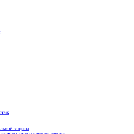
е
котаж
альной защиты
 защиты лица и органов зрения