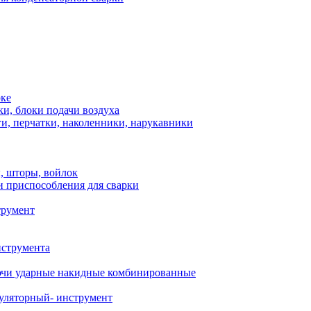
рке
и, блоки подачи воздуха
и, перчатки, наколенники, нарукавники
, шторы, войлок
и приспособления для сварки
трумент
нструмента
чи ударные накидные комбинированные
уляторный- инструмент