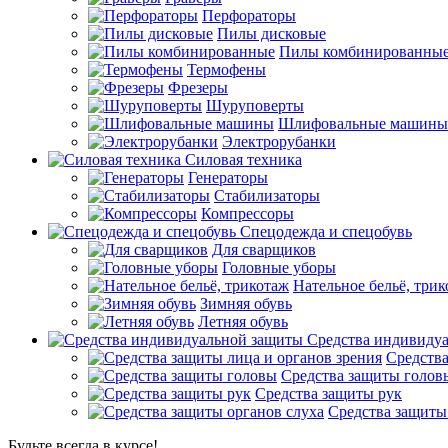
Перфораторы
Пилы дисковые
Пилы комбинированны
Термофены
Фрезеры
Шуруповерты
Шлифовальные машины
Электрорубанки
Силовая техника
Генераторы
Стабилизаторы
Компрессоры
Спецодежда и спецобувь
Для сварщиков
Головные уборы
Нательное бельё, три
Зимняя обувь
Летняя обувь
Средства индивиду
Средства
Средства защиты голов
Средства защиты рук
Средства защиты
Будьте всегда в курсе!