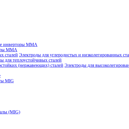
ые инверторы MMA
оры MMA
Электроды для углеродистых и низколегированных ст
ы для теплоустойчивых сталей
Электроды для высоколегирова
е
ты MIG
алы (MIG)