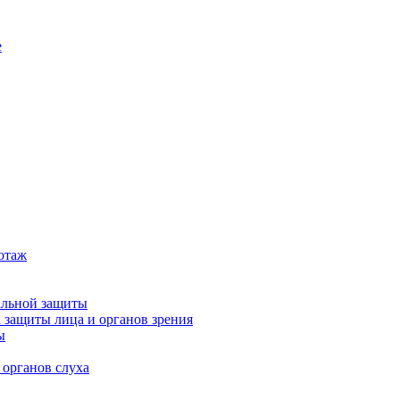
е
котаж
альной защиты
 защиты лица и органов зрения
ы
 органов слуха