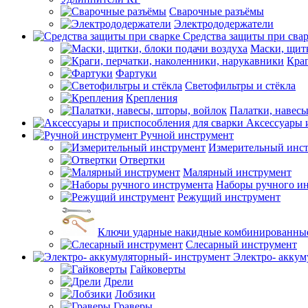
Сварочные разъёмы
Электрододержатели
Средства защиты при сва
Маски, щитк
Краг
Фартуки
Светофильтры и стёкла
Крепления
Палатки, навесы
Аксессуары 
Ручной инструмент
Измерительный инс
Отвертки
Малярный инструмент
Наборы ручного и
Режущий инструмент
Ключи ударные накидные комбинированны
Слесарный инструмент
Электро- аккум
Гайковерты
Дрели
Лобзики
Граверы