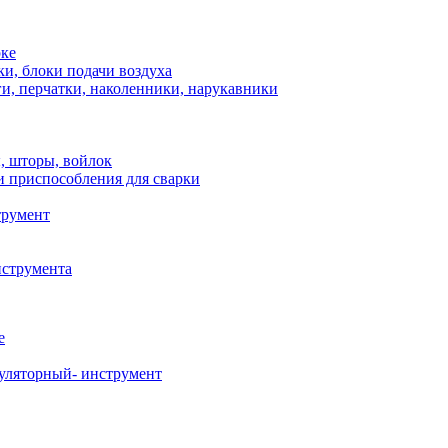
рке
и, блоки подачи воздуха
и, перчатки, наколенники, нарукавники
, шторы, войлок
и приспособления для сварки
трумент
нструмента
е
уляторный- инструмент