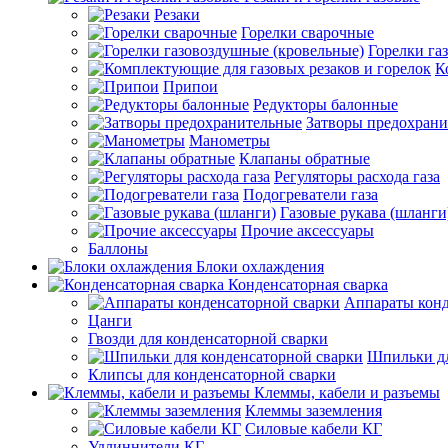
Резаки
Горелки сварочные
Горелки га
К
Припои
Редукторы балонные
Затворы предохран
Манометры
Клапаны обратные
Регуляторы расхода газа
Подогреватели газа
Газовые рукава (шланги
Прочие аксессуары
Баллоны
Блоки охлаждения
Конденсаторная сварка
Аппараты конд
Цанги
Гвозди для конденсаторной сварки
Шпильки дл
Клипсы для конденсаторной сварки
Клеммы, кабели и разъемы
Клеммы заземления
Силовые кабели КГ
Удлиннители КГ