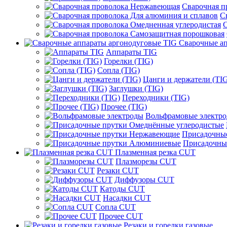
Сварочная 
С
С
Сварочные ап
Аппараты TIG
Горелки (TIG)
Сопла (TIG)
Цанги и держатели (TI
Заглушки (TIG)
Переходники (TIG)
Прочее (TIG)
Вольфрамовые электр
Присадочны
Присадочны
Плазменная резка CUT
Плазморезы CUT
Резаки CUT
Диффузоры CUT
Катоды CUT
Насадки CUT
Сопла CUT
Прочее CUT
Резаки и горелки газовые