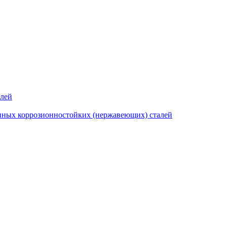
алей
нных коррозионностойких (нержавеющих) сталей