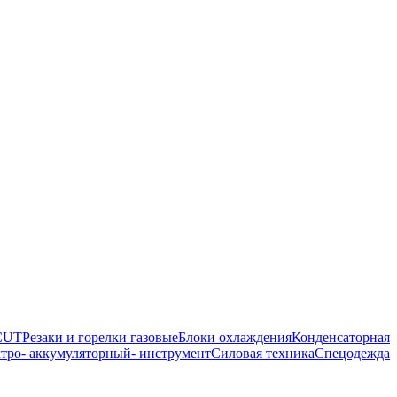
 CUT
Резаки и горелки газовые
Блоки охлаждения
Конденсаторная
тро- аккумуляторный- инструмент
Силовая техника
Спецодежда