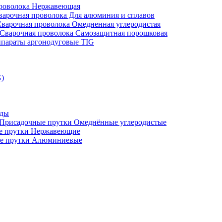
проволока Нержавеющая
варочная проволока Для алюминия и сплавов
варочная проволока Омедненная углеродистая
Сварочная проволока Самозащитная порошковая
параты аргонодуговые TIG
G)
оды
Присадочные прутки Омеднённые углеродистые
е прутки Нержавеющие
е прутки Алюминиевые