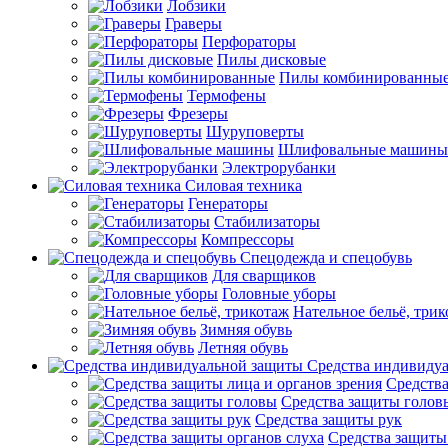
Лобзики
Граверы
Перфораторы
Пилы дисковые
Пилы комбинированны
Термофены
Фрезеры
Шуруповерты
Шлифовальные машины
Электрорубанки
Силовая техника
Генераторы
Стабилизаторы
Компрессоры
Спецодежда и спецобувь
Для сварщиков
Головные уборы
Нательное бельё, три
Зимняя обувь
Летняя обувь
Средства индивиду
Средства
Средства защиты голов
Средства защиты рук
Средства защиты