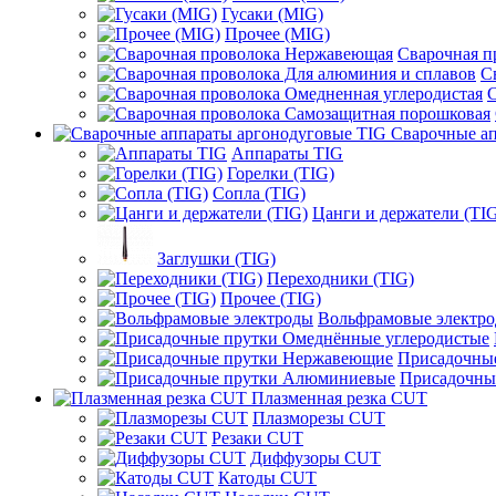
Гусаки (MIG)
Прочее (MIG)
Сварочная 
С
С
Сварочные ап
Аппараты TIG
Горелки (TIG)
Сопла (TIG)
Цанги и держатели (TI
Заглушки (TIG)
Переходники (TIG)
Прочее (TIG)
Вольфрамовые электр
Присадочны
Присадочны
Плазменная резка CUT
Плазморезы CUT
Резаки CUT
Диффузоры CUT
Катоды CUT