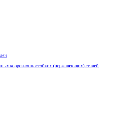
алей
нных коррозионностойких (нержавеющих) сталей