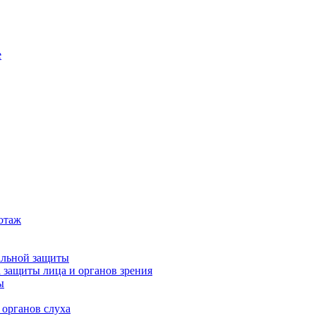
е
котаж
альной защиты
 защиты лица и органов зрения
ы
 органов слуха