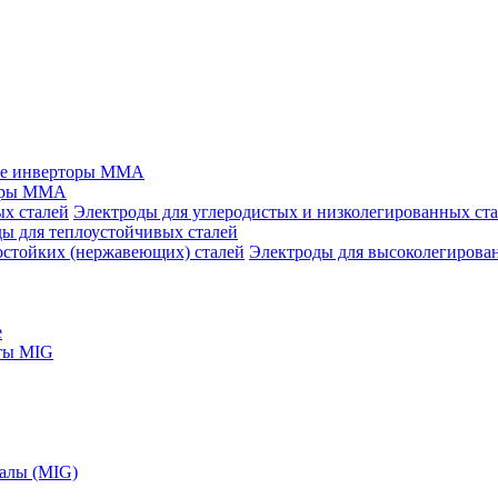
ые инверторы MMA
оры MMA
Электроды для углеродистых и низколегированных ст
ы для теплоустойчивых сталей
Электроды для высоколегирова
е
ты MIG
алы (MIG)