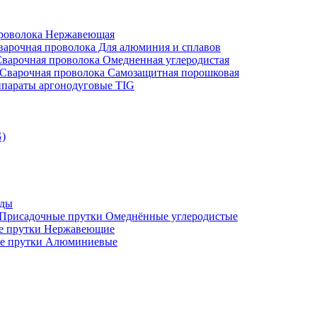
проволока Нержавеющая
варочная проволока Для алюминия и сплавов
варочная проволока Омедненная углеродистая
Сварочная проволока Самозащитная порошковая
параты аргонодуговые TIG
G)
оды
Присадочные прутки Омеднённые углеродистые
е прутки Нержавеющие
е прутки Алюминиевые