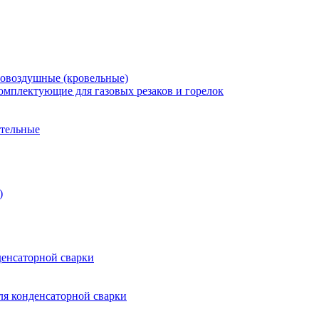
зовоздушные (кровельные)
омплектующие для газовых резаков и горелок
ительные
)
енсаторной сварки
я конденсаторной сварки