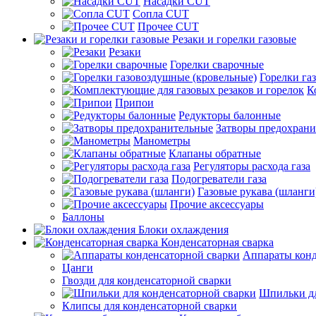
Насадки CUT
Сопла CUT
Прочее CUT
Резаки и горелки газовые
Резаки
Горелки сварочные
Горелки га
К
Припои
Редукторы балонные
Затворы предохран
Манометры
Клапаны обратные
Регуляторы расхода газа
Подогреватели газа
Газовые рукава (шланги
Прочие аксессуары
Баллоны
Блоки охлаждения
Конденсаторная сварка
Аппараты конд
Цанги
Гвозди для конденсаторной сварки
Шпильки дл
Клипсы для конденсаторной сварки