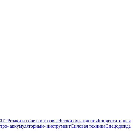
 CUT
Резаки и горелки газовые
Блоки охлаждения
Конденсаторная
тро- аккумуляторный- инструмент
Силовая техника
Спецодежда