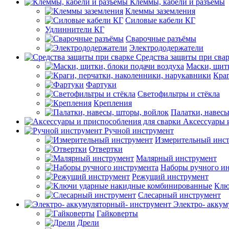
Клеммы, кабели и разъемы
Клеммы заземления
Силовые кабели КГ
Удлиннители КГ
Сварочные разъёмы
Электрододержатели
Средства защиты при сва
Маски, щитк
Краг
Фартуки
Светофильтры и стёкла
Крепления
Палатки, навесы
Аксессуары 
Ручной инструмент
Измерительный инс
Отвертки
Малярный инструмент
Наборы ручного и
Режущий инструмент
Клю
Слесарный инструмент
Электро- аккум
Гайковерты
Дрели