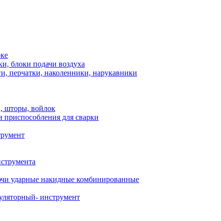
рке
и, блоки подачи воздуха
и, перчатки, наколенники, нарукавники
, шторы, войлок
и приспособления для сварки
трумент
нструмента
чи ударные накидные комбинированные
уляторный- инструмент