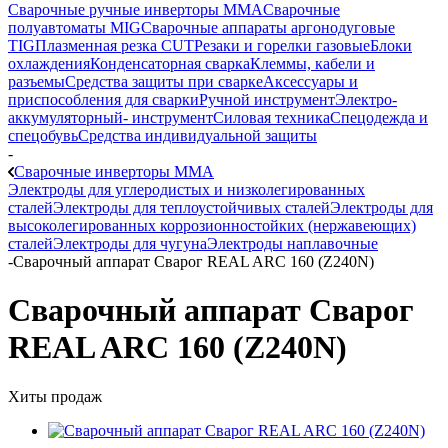
Сварочные ручные инверторы MMA
Сварочные
полуавтоматы MIG
Сварочные аппараты аргонодуговые
TIG
Плазменная резка CUT
Резаки и горелки газовые
Блоки
охлаждения
Конденсаторная сварка
Клеммы, кабели и
разъемы
Средства защиты при сварке
Аксессуары и
приспособления для сварки
Ручной инструмент
Электро-
аккумуляторный- инструмент
Силовая техника
Спецодежда и
спецобувь
Средства индивидуальной защиты
-
Сварочные инверторы MMA
Электроды для углеродистых и низколегированных
сталей
Электроды для теплоустойчивых сталей
Электроды для
высоколегированных коррозионностойких (нержавеющих)
сталей
Электроды для чугуна
Электроды наплавочные
-
Сварочный аппарат Сварог REAL ARC 160 (Z240N)
Сварочный аппарат Сварог
REAL ARC 160 (Z240N)
Хиты продаж