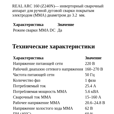
REAL ARC 160 (Z240N)— инверторный сварочный
аппарат для ручной дуговой сварки покрытым
электродом (MMA) диаметром до 3.2 мм.
Характеристика
Значение
Режим сварки MMA DC
Да
Технические характеристики
Характеристика
Значение
Напряжение питающей сети
220 В
Рабочий диапазон сетевого напряжения
160–270 В
Частота питающей сети
50 Гц
Количество фаз
1 фаза
Потребляемый ток
25.4 А
Потребляемая мощность ММА
5.6 кВА
Сварочный ток MMA
15–160 А
Рабочее напряжение MMA
20.6–24.8 В
Напряжение холостого хода MMA
62 В
ПН (40°C)
60 %