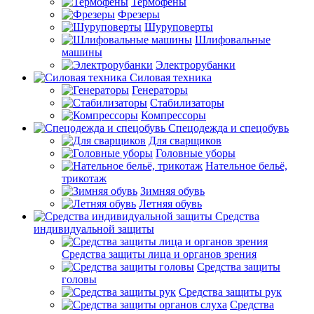
Термофены
Фрезеры
Шуруповерты
Шлифовальные
машины
Электрорубанки
Силовая техника
Генераторы
Стабилизаторы
Компрессоры
Спецодежда и спецобувь
Для сварщиков
Головные уборы
Нательное бельё,
трикотаж
Зимняя обувь
Летняя обувь
Средства
индивидуальной защиты
Средства защиты лица и органов зрения
Средства защиты
головы
Средства защиты рук
Средства