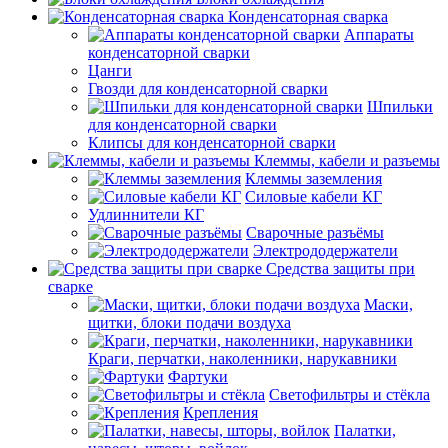
Конденсаторная сварка
Аппараты
конденсаторной сварки
Цанги
Гвозди для конденсаторной сварки
Шпильки
для конденсаторной сварки
Клипсы для конденсаторной сварки
Клеммы, кабели и разъемы
Клеммы заземления
Силовые кабели КГ
Удлиннители КГ
Сварочные разъёмы
Электрододержатели
Средства защиты при
сварке
Маски,
щитки, блоки подачи воздуха
Краги, перчатки, наколенники, нарукавники
Фартуки
Светофильтры и стёкла
Крепления
Палатки,