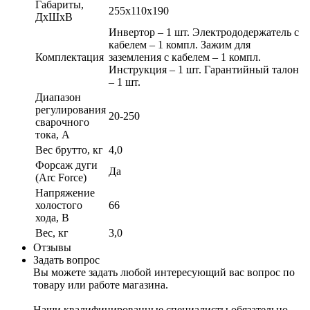
Габариты,
255х110х190
ДхШхВ
Инвертор – 1 шт. Электрододержатель с
кабелем – 1 компл. Зажим для
Комплектация
заземления с кабелем – 1 компл.
Инструкция – 1 шт. Гарантийный талон
– 1 шт.
Диапазон
регулирования
20-250
сварочного
тока, А
Вес брутто, кг
4,0
Форсаж дуги
Да
(Arc Force)
Напряжение
холостого
66
хода, В
Вес, кг
3,0
Отзывы
Задать вопрос
Вы можете задать любой интересующий вас вопрос по
товару или работе магазина.
Наши квалифицированные специалисты обязательно