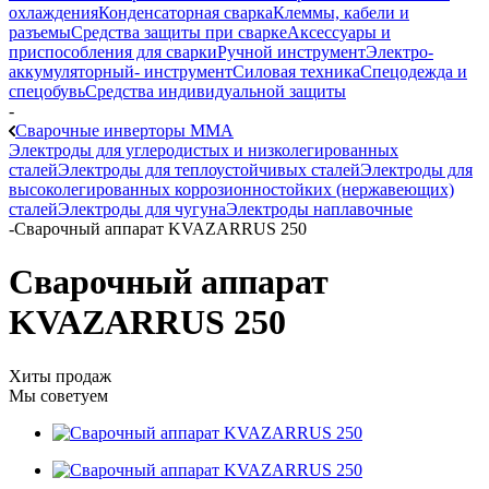
охлаждения
Конденсаторная сварка
Клеммы, кабели и
разъемы
Средства защиты при сварке
Аксессуары и
приспособления для сварки
Ручной инструмент
Электро-
аккумуляторный- инструмент
Силовая техника
Спецодежда и
спецобувь
Средства индивидуальной защиты
-
Сварочные инверторы MMA
Электроды для углеродистых и низколегированных
сталей
Электроды для теплоустойчивых сталей
Электроды для
высоколегированных коррозионностойких (нержавеющих)
сталей
Электроды для чугуна
Электроды наплавочные
-
Сварочный аппарат KVAZARRUS 250
Сварочный аппарат
KVAZARRUS 250
Хиты продаж
Мы советуем