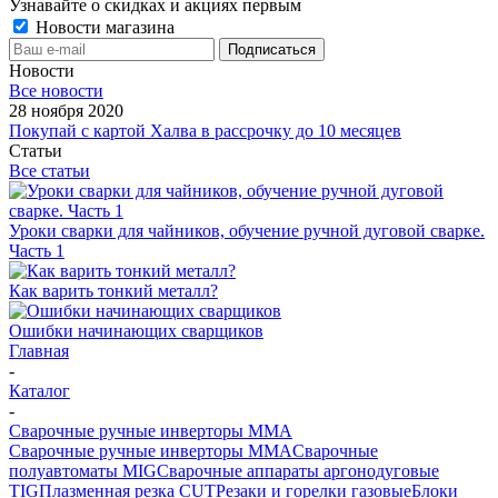
Узнавайте о скидках и акциях первым
Новости магазина
Новости
Все новости
28 ноября 2020
Покупай с картой Халва в рассрочку до 10 месяцев
Статьи
Все статьи
Уроки сварки для чайников, обучение ручной дуговой сварке.
Часть 1
Как варить тонкий металл?
Ошибки начинающих сварщиков
Главная
-
Каталог
-
Сварочные ручные инверторы MMA
Сварочные ручные инверторы MMA
Сварочные
полуавтоматы MIG
Сварочные аппараты аргонодуговые
TIG
Плазменная резка CUT
Резаки и горелки газовые
Блоки