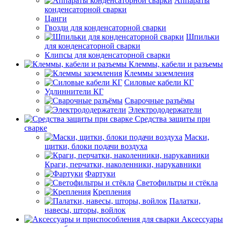
Аппараты
конденсаторной сварки
Цанги
Гвозди для конденсаторной сварки
Шпильки
для конденсаторной сварки
Клипсы для конденсаторной сварки
Клеммы, кабели и разъемы
Клеммы заземления
Силовые кабели КГ
Удлиннители КГ
Сварочные разъёмы
Электрододержатели
Средства защиты при
сварке
Маски,
щитки, блоки подачи воздуха
Краги, перчатки, наколенники, нарукавники
Фартуки
Светофильтры и стёкла
Крепления
Палатки,
навесы, шторы, войлок
Аксессуары