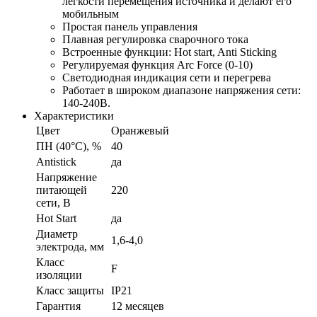
легкости перемещения источника и делают его
мобильным
Простая панель управления
Плавная регулировка сварочного тока
Встроенные функции: Hot start, Anti Sticking
Регулируемая функция Arc Force (0-10)
Светодиодная индикация сети и перегрева
Работает в широком диапазоне напряжения сети:
140-240В.
Характеристики
Цвет
Оранжевый
ПН (40°C), %
40
Antistick
да
Напряжение
питающей
220
сети, В
Hot Start
да
Диаметр
1,6-4,0
электрода, мм
Класс
F
изоляции
Класс защиты
IP21
Гарантия
12 месяцев