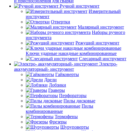
и приспособления для сварки
Ручной инструмент
Измерительный
инструмент
Отвертки
Малярный инструмент
Наборы ручного
инструмента
Режущий инструмент
Ключи ударные накидные комбинированные
Слесарный инструмент
Электро-
аккумуляторный- инструмент
Гайковерты
Дрели
Лобзики
Граверы
Перфораторы
Пилы дисковые
Пилы
комбинированные
Термофены
Фрезеры
Шуруповерты