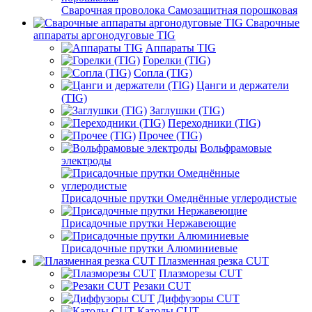
Сварочная проволока Самозащитная порошковая
Сварочные
аппараты аргонодуговые TIG
Аппараты TIG
Горелки (TIG)
Сопла (TIG)
Цанги и держатели
(TIG)
Заглушки (TIG)
Переходники (TIG)
Прочее (TIG)
Вольфрамовые
электроды
Присадочные прутки Омеднённые углеродистые
Присадочные прутки Нержавеющие
Присадочные прутки Алюминиевые
Плазменная резка CUT
Плазморезы CUT
Резаки CUT
Диффузоры CUT
Катоды CUT