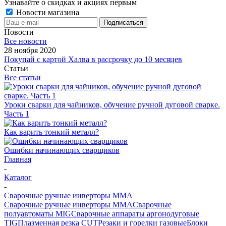
Узнавайте о скидках и акциях первым
Новости магазина
Новости
Все новости
28 ноября 2020
Покупай с картой Халва в рассрочку до 10 месяцев
Статьи
Все статьи
Уроки сварки для чайников, обучение ручной дуговой сварке.
Часть 1
Как варить тонкий металл?
Ошибки начинающих сварщиков
Главная
-
Каталог
-
Сварочные ручные инверторы MMA
Сварочные ручные инверторы MMA
Сварочные
полуавтоматы MIG
Сварочные аппараты аргонодуговые
TIG
Плазменная резка CUT
Резаки и горелки газовые
Блоки