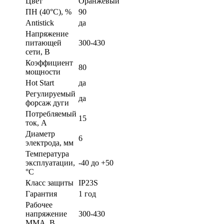
Цвет
Оранжевый
ПН (40°C), %
90
Antistick
да
Напряжение
питающей
300-430
сети, В
Коэффициент
80
мощности
Hot Start
да
Регулируемый
да
форсаж дуги
Потребляемый
15
ток, А
Диаметр
6
электрода, мм
Температура
эксплуатации,
-40 до +50
°С
Класс защиты
IP23S
Гарантия
1 год
Рабочее
напряжение
300-430
ММА, В