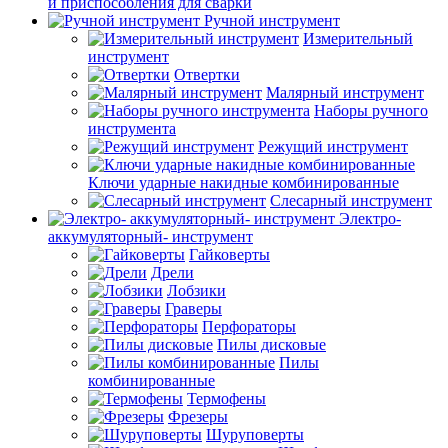
и приспособления для сварки
Ручной инструмент
Измерительный
инструмент
Отвертки
Малярный инструмент
Наборы ручного
инструмента
Режущий инструмент
Ключи ударные накидные комбинированные
Слесарный инструмент
Электро-
аккумуляторный- инструмент
Гайковерты
Дрели
Лобзики
Граверы
Перфораторы
Пилы дисковые
Пилы
комбинированные
Термофены
Фрезеры
Шуруповерты