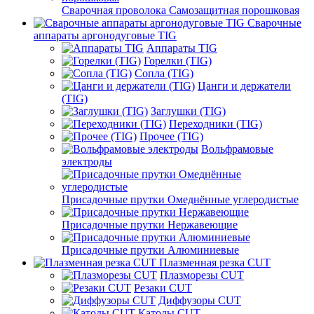
Сварочная проволока Самозащитная порошковая
Сварочные
аппараты аргонодуговые TIG
Аппараты TIG
Горелки (TIG)
Сопла (TIG)
Цанги и держатели
(TIG)
Заглушки (TIG)
Переходники (TIG)
Прочее (TIG)
Вольфрамовые
электроды
Присадочные прутки Омеднённые углеродистые
Присадочные прутки Нержавеющие
Присадочные прутки Алюминиевые
Плазменная резка CUT
Плазморезы CUT
Резаки CUT
Диффузоры CUT
Катоды CUT