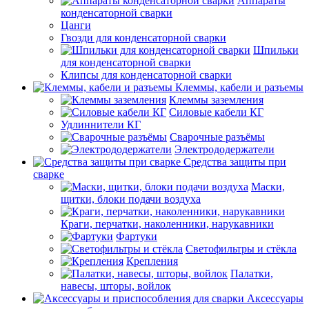
Аппараты
конденсаторной сварки
Цанги
Гвозди для конденсаторной сварки
Шпильки
для конденсаторной сварки
Клипсы для конденсаторной сварки
Клеммы, кабели и разъемы
Клеммы заземления
Силовые кабели КГ
Удлиннители КГ
Сварочные разъёмы
Электрододержатели
Средства защиты при
сварке
Маски,
щитки, блоки подачи воздуха
Краги, перчатки, наколенники, нарукавники
Фартуки
Светофильтры и стёкла
Крепления
Палатки,
навесы, шторы, войлок
Аксессуары