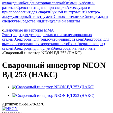
охлаждения
Конденсаторная сварка
Клеммы, кабели и
разъемы
Средства защиты при сварке
Аксессуары и
приспособления для сварки
Ручной инструмент
Электро-
аккумуляторный- инструмент
Силовая техника
Спецодежда и
спецобувь
Средства индивидуальной защиты
-
Сварочные инверторы MMA
Электроды для углеродистых и низколегированных
сталей
Электроды для теплоустойчивых сталей
Электроды для
высоколегированных коррозионностойких (нержавеющих)
сталей
Электроды для чугуна
Электроды наплавочные
-
Сварочный инвертор NEON ВД 253 (НАКС)
Сварочный инвертор NEON
ВД 253 (НАКС)
Артикул:
c56p1578-3276